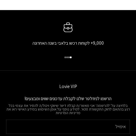
9,000+ לקוחות רכשו בלאבי בשנה האחרונה
עבור לפריט 1
עבור לפריט 2
עבור לפריט 3
עבור לפריט 4
Lovie VIP
הרשמו לניוזלטר שלנו לקבלת עדכונים שווים ומבצעים!
בלחיצה על 'להרשמה' אני מאשר/ת קבלת דיוור שיווקי ויכול/ה להסיר את עצמי בכל
רגע בהתאם לחוק התקשורת 30א'. למידע נוסף על אופן השימוש במידע האישי ראו את
מדיניות הפרטיות