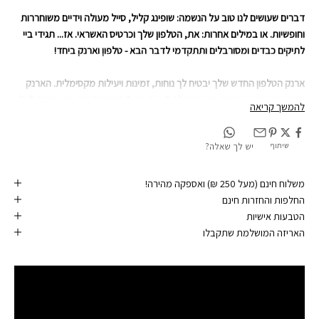
דברים שעושים לנו טוב על הנשמה: שופינג קליל, סייל מעולה וידיים משוחררות
וחופשיות. או במילים אחרות: את, הטלפון שלך וכרטיס האשראי. אז... תגידי ביי
לתיקים כבדים ומסורבלים ותתקדמי לדבר הבא - טלפון וארנק ביחד!
ארנק הטלפון החדש שלך יבטיח לך נוחות, זמינות ויעילות מקסימלית. הארנק
תפור עור טבעוני יוקרתי ומאפשר לך לשאת עד 3 כרטיסים יחד. הוא נצמד לכל
להמשך קריאה
כיסוי טלפון ומהווה תוספת קלילה, דקה וזמינה תמיד עבור הכרטיסים
שלך. בדומה למוצרי עור, הארנק מתרחב בהתאם למספר הכרטיסים שתכניסי
שיתוף
יש לך שאלה?
אליו
אם תרצי להפוך אותו להכי את שיש, ניתן להוסיף אות בהטבעה בגוון זהב או ללא
משלוח חינם (מעל 250 ₪) ואספקה מהירה!
צבע. תתחדשי!
החלפות והחזרות חינם
הטבעות אישיות
ארנק אוניברסלי (מתאים לכל כיסוי סיליקון ולכל טלפון)
האריזה המושלמת שתקבלו
מידות הארנק: אורך 9 ס"מ, רוחב 6.5 ס"מ
דקיק ואלסטי לנשיאת עד 4 כרטיסים
נצמד באמצעות מדבקת דבק 3M איכותית
אפשרות הטבעה בזהב או ללא צבע