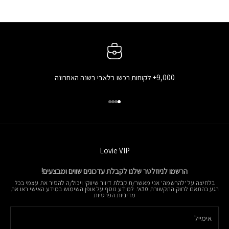
9,000+ לקוחות רכשו בלאבי בשנה האחרונה
עבור לפריט 1
עבור לפריט 2
עבור לפריט 3
עבור לפריט 4
Lovie VIP
הרשמו לניוזלטר שלנו לקבלת עדכונים שווים ומבצעים!
בלחיצה על 'להרשמה' אני מאשר/ת קבלת דיוור שיווקי ויכול/ה להסיר את עצמי בכל
רגע בהתאם לחוק התקשורת 30א'. למידע נוסף על אופן השימוש במידע האישי ראו את
מדיניות הפרטיות